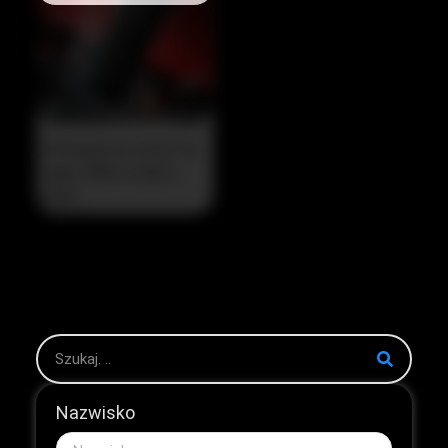
Strategiczny zwrot na
rynku HNB w 2026 r.
2026...
Nazwisko