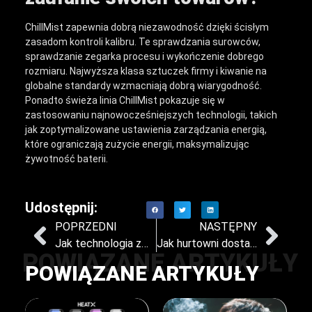
ChillMist zapewnia dobrą niezawodność dzięki ścisłym
zasadom kontroli kalibru. Te sprawdzania surowców,
sprawdzanie zegarka procesu i wykończenie dobrego
rozmiaru. Najwyższa klasa sztuczek firmy i kiwanie na
globalne standardy wzmacniają dobrą wiarygodność.
Ponadto świeża linia ChillMist pokazuje się w
zastosowaniu najnowocześniejszych technologii, takich
jak zoptymalizowane ustawienia zarządzania energią,
które ograniczają zużycie energii, maksymalizując
żywotność baterii.
Udostępnij:
POPRZEDNI
NASTĘPNY
Jak technologia zmienia doświadczenie użytkownika produktów HNB
Jak hurtowni dostawcy HNB mogą skutecznie przenikać nowe rynki
POWIĄZANE ARTYKUŁY
POWIĄZANE ARTYKUŁY