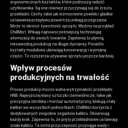
ergonomicznych kształtów, które podnoszą radość
użytkownika. Są one również przyczyniają się do zrzutu
przekładni. Cechy takie jak wzmocnione powłoki i gładkie
ustawienia przepływu powietrza unikają przegrzania.
Może to skrócić żywotność sprzętu. Weźmy na przykład
ChillMist. Wtkają najnowocześniejszą technologię
atomizacji do swoich towarów. Zapewnia to płynną,
niezawodną produkcję na długie dystansy. Ponadto
kształty modułowe ułatwiają konserwację i wymianę
części. To rozszerza używanie sprzętu jeszcze bardziej.
Wpływ procesów
produkcyjnych na trwałość
Proces produkcji mocno waha wytrzymałość przekładni
HNB. Najwyższej klasy sztuczki rzemieślnicze, takie jak
precyzyjna obróbka i montaż automatyczny, blokują stały
kaliber we wszystkich jednostkach. ChillMist korzysta z
dedykowanych zespołów zegarków kalibru. Obserwują
każdy krok. Zapewnia to, że pręty przekładniowe ustawiają
znaki kalibru. Ta ostra przyczepność przyciąga wady i